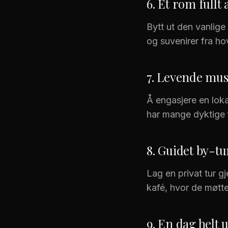
6. Et rom fullt
Bytt ut den vanlige
og suvenirer fra ho
7. Levende mus
Å engasjere en lokal
har mange dyktige 
8. Guidet by-tu
Lag en privat tur g
kafé, hvor de møtt
9. En dag helt 