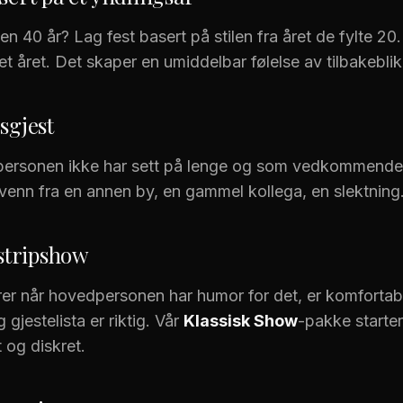
n 40 år? Lag fest basert på stilen fra året de fylte 20
et året. Det skaper en umiddelbar følelse av tilbakeblik
sgjest
personen ikke har sett på lenge og som vedkommende v
venn fra en annen by, en gammel kollega, en slektning
 stripshow
rer når hovedpersonen har humor for det, er komforta
jestelista er riktig. Vår
Klassisk Show
-pakke starte
 og diskret.