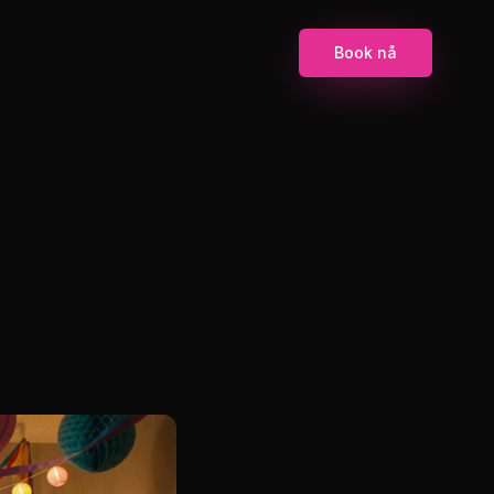
Book nå