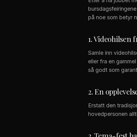
Etter å ha jobbet m
bursdagsfeiringene
på noe som betyr n
1. Videohilsen 
Samle inn videohils
eller fra en gammel
så godt som garant
2. En opplevelse
Erstatt den tradisjo
hovedpersonen allt
3. Tema-fest ba