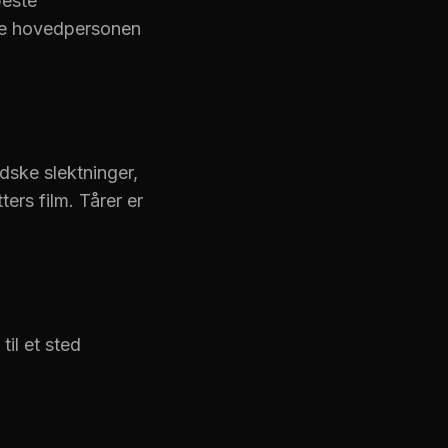
beste
ffe hovedpersonen
dske slektninger,
ers film. Tårer er
til et sted