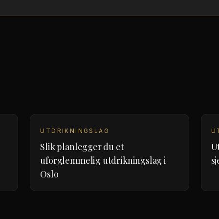
UTDRIKNINGSLAG
U
Slik planlegger du et
U
uforglemmelig utdrikningslag i
sj
Oslo