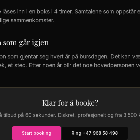
låses inn i en boks i 4 timer. Samtalene som oppstår er
nlige sammenkomster.
n som går igjen
isjon som gjentar seg hvert år på bursdagen. Det kan væ
lek, et sted. Etter noen år blir det noe hovedpersonen v
Klar for å booke?
å tilbud på 60 sekunder. Diskret, profesjonelt og fra 3 500 k
Start booking
Ring
+47 968 58 498