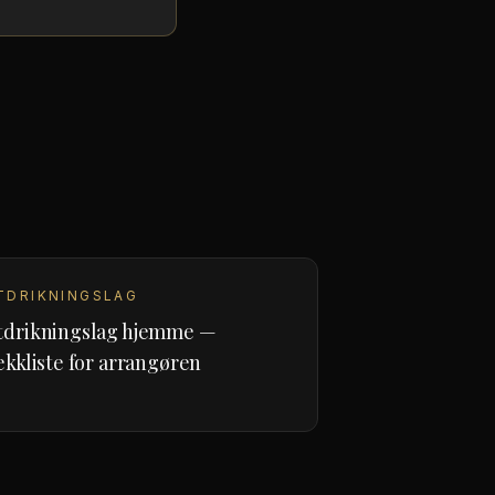
TDRIKNINGSLAG
tdrikningslag hjemme —
ekkliste for arrangøren