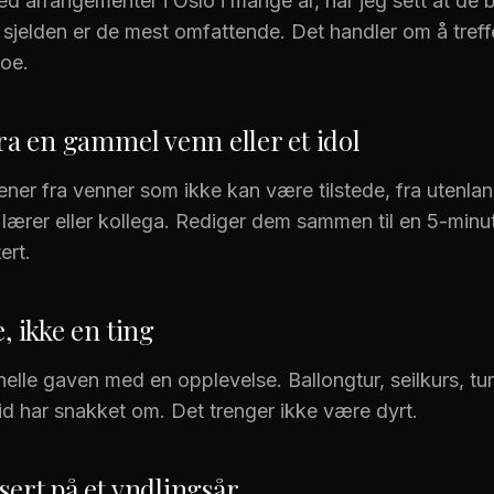
ed arrangementer i Oslo i mange år, har jeg sett at de 
 sjelden er de mest omfattende. Det handler om å tre
oe.
fra en gammel venn eller et idol
ener fra venner som ikke kan være tilstede, fra utenlan
 lærer eller kollega. Rediger dem sammen til en 5-minutt
ert.
, ikke en ting
nelle gaven med en opplevelse. Ballongtur, seilkurs, tur 
id har snakket om. Det trenger ikke være dyrt.
sert på et yndlingsår