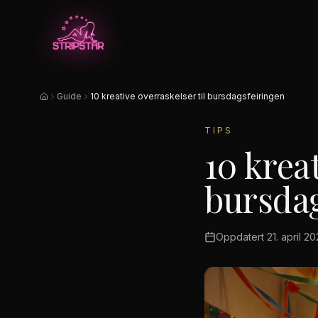
Hopp til hovedinnhold
Guide
10 kreative overraskelser til bursdagsfeiringen
Hjem
TIPS
10 krea
bursdag
Oppdatert
21. april 2