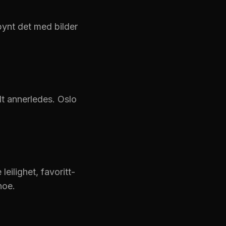
pynt det med bilder
lt annerledes. Oslo
eilighet, favoritt-
noe.