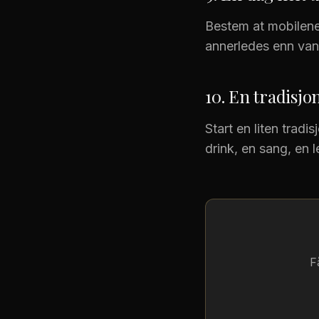
Bestem at mobilene 
annerledes enn va
10. En tradisjo
Start en liten trad
drink, en sang, en 
F