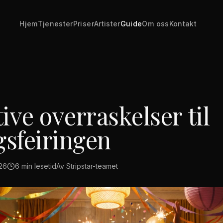
Hjem
Tjenester
Priser
Artister
Guide
Om oss
Kontakt
tive overraskelser til
sfeiringen
026
6
min lesetid
Av
Stripstar-teamet