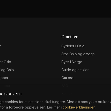
Områder
r
Bydeler i Oslo
Stor-Oslo og omegn
er Oslo
Byer i Norge
slag Oslo
Guide og artikler
ripper
Om oss
tripper
FAQ
 personvern
Kontakt
e cookies for at nettsiden skal fungere. Med ditt samtykke bruker vi
for å forbedre opplevelsen. Les mer i
cookie-erklæringen
.