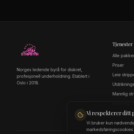
Tjenester
Alle pakke
Priser
Norges ledende byrå for diskret,
Leie stripp
profesjonell underholdning. Etablert i
Oslo i 2018.
Utdrikning
Mannlig st
Kvinnelig s
Vi respekterer ditt
Vi bruker kun nødvendig
markedsføringscookies 