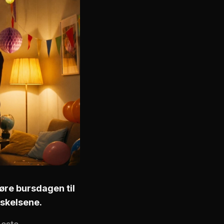
jøre bursdagen til
askelsene.