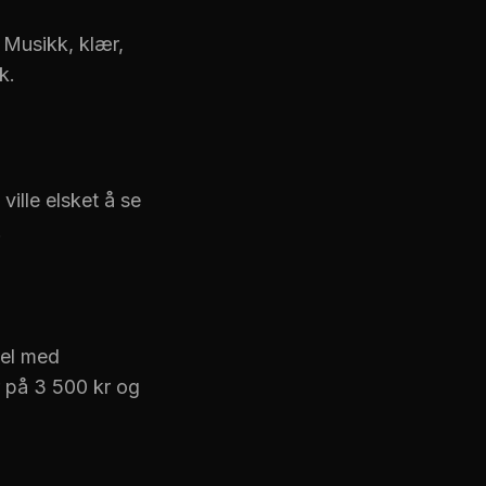
. Musikk, klær,
k.
ille elsket å se
.
bel med
r på 3 500 kr og