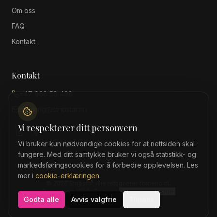
Om oss
FAQ
Kontakt
Kontakt
+47 968 58 498
booking@stripstar.no
Vi respekterer ditt personvern
Vi bruker kun nødvendige cookies for at nettsiden skal
fungere. Med ditt samtykke bruker vi også statistikk- og
markedsføringscookies for å forbedre opplevelsen. Les
mer i
cookie-erklæringen
.
©
2026
Stripstar
. Alle rettigheter forbeholdt.
Personvern
·
Vilkår
·
Cookies
·
Cookie-innstillinger
Godta alle
Avvis valgfrie
Tilpass