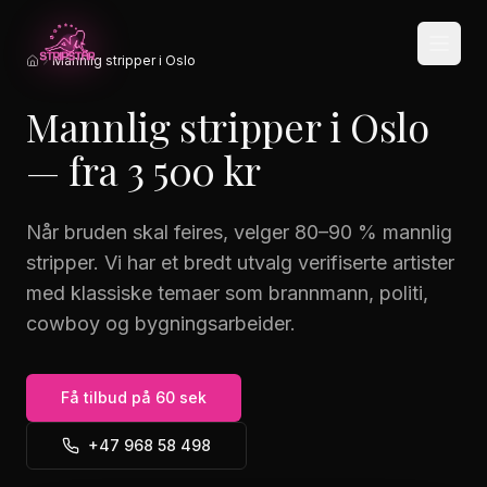
Hopp til hovedinnhold
Mannlig stripper i Oslo
Hjem
Mannlig stripper i Oslo
— fra 3 500 kr
Når bruden skal feires, velger 80–90 % mannlig
stripper. Vi har et bredt utvalg verifiserte artister
med klassiske temaer som brannmann, politi,
cowboy og bygningsarbeider.
Få tilbud på 60 sek
+47 968 58 498