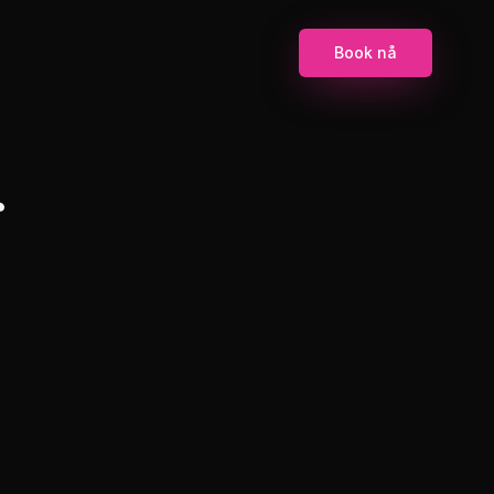
Book nå
r