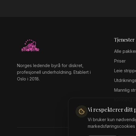
Tjenester
Alle pakke
Priser
Norges ledende byrå for diskret,
Leie stripp
profesjonell underholdning. Etablert i
Oslo i 2018.
Utdrikning
Mannlig st
Kvinnelig s
Vi respekterer ditt
Vi bruker kun nødvendig
markedsføringscookies 