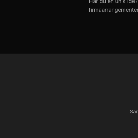
Har du en unik idé?
firmaarrangementer, 
Sam