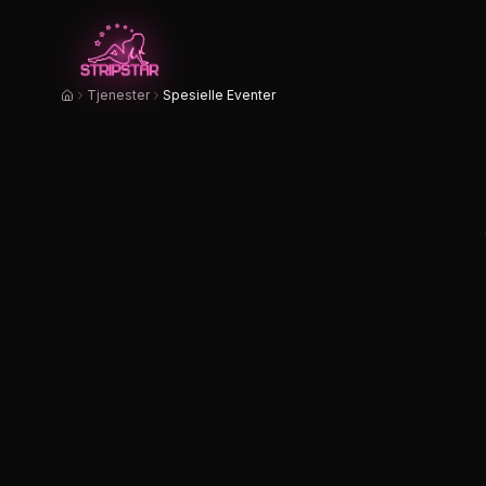
Hopp til hovedinnhold
Tjenester
Spesielle Eventer
Hjem