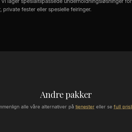
 Vi lager spesialtilpassede underholdningsløsninger for
private fester eller spesielle feiringer.
Andre pakker
menlign alle våre alternativer på
tjenester
eller se
full prisl