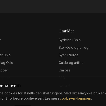
Områder
r
Bydeler i Oslo
Stor-Oslo og omegn
er Oslo
Byer i Norge
slag Oslo
Guide og artikler
ripper
Om oss
tripper
FAQ
 personvern
Kontakt
e cookies for at nettsiden skal fungere. Med ditt samtykke bruker vi
for å forbedre opplevelsen. Les mer i
cookie-erklæringen
.