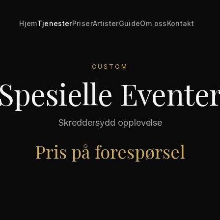
Hjem
Tjenester
Priser
Artister
Guide
Om oss
Kontakt
CUSTOM
Spesielle Evente
Skreddersydd opplevelse
Pris på forespørsel