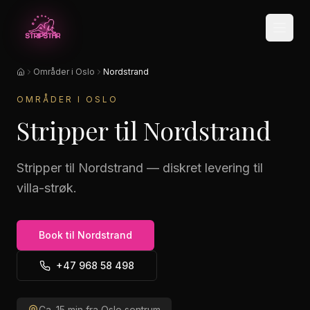
Hopp til hovedinnhold
Områder i Oslo
Nordstrand
Hjem
OMRÅDER I OSLO
Stripper til Nordstrand
Stripper til Nordstrand — diskret levering til
villa-strøk.
Book til
Nordstrand
+47 968 58 498
Ca.
15
min fra Oslo sentrum