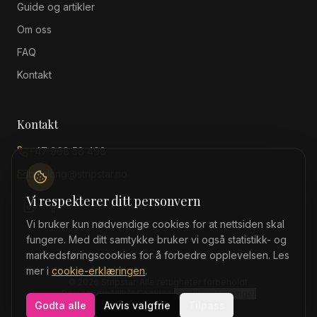
Guide og artikler
Om oss
FAQ
Kontakt
Kontakt
+47 968 58 498
booking@stripstar.no
Vi respekterer ditt personvern
Vi bruker kun nødvendige cookies for at nettsiden skal
fungere. Med ditt samtykke bruker vi også statistikk- og
markedsføringscookies for å forbedre opplevelsen. Les
mer i
cookie-erklæringen
.
©
2026
Stripstar
. Alle rettigheter forbeholdt.
Personvern
·
Vilkår
·
Cookies
·
Cookie-innstillinger
Godta alle
Avvis valgfrie
Tilpass