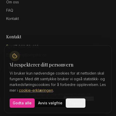
Om oss
FAQ
Kontakt
Kontakt
+47 968 58 498
booking@stripstar.no
Vi respekterer ditt personvern
Vi bruker kun nødvendige cookies for at nettsiden skal
fungere. Med ditt samtykke bruker vi også statistikk- og
markedsføringscookies for å forbedre opplevelsen. Les
mer i
cookie-erklæringen
.
©
2026
Stripstar
. Alle rettigheter forbeholdt.
Personvern
·
Vilkår
·
Cookies
·
Cookie-innstillinger
Godta alle
Avvis valgfrie
Tilpass