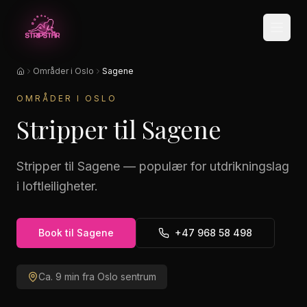
Hopp til hovedinnhold
Områder i Oslo
Sagene
Hjem
OMRÅDER I OSLO
Stripper til Sagene
Stripper til Sagene — populær for utdrikningslag
i loftleiligheter.
Book til
Sagene
+47 968 58 498
Ca.
9
min fra Oslo sentrum